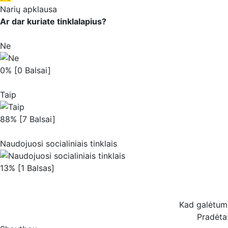
Narių apklausa
Ar dar kuriate tinklalapius?
Ne
0% [0 Balsai]
Taip
88% [7 Balsai]
Naudojuosi socialiniais tinklais
13% [1 Balsas]
Kad galėtum b
Pradėta