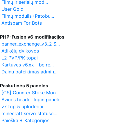
Filmų ir serialų mod...
User Gold
Filmų modulis (Patobu...
Antispam For Bots
PHP-Fusion v6 modifikacijos
banner_exchange_v3_2 S...
Atlikėjų dvikovos
L2 PVP/PK topai
Kartuves v6.xx - be re...
Dainu pateikimas admin...
Paskutinės 5 panelės
[CS] Counter Strike Mon...
Avices header login panele
v7 top 5 uploderiai
minecraft servo statuso...
Paieška + Kategorijos