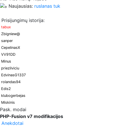
Naujausias:
ruslanas tuk
Prisijungimų istorija:
tabux
Zbigniew@
sanper
CepelinasX
VV91DD
Minus
priezilviciu
EdvinasG1337
rolandas94
Edis2
klubogerbejas
Miskinis
Pask. modai
PHP-Fusion v7 modifikacijos
Anekdotai