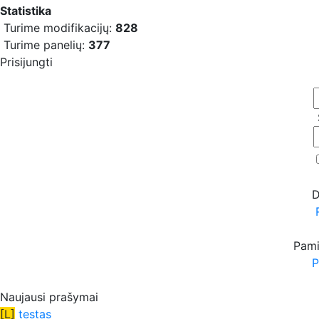
Statistika
Turime modifikacijų:
828
Turime panelių:
377
Prisijungti
D
Pami
P
Naujausi prašymai
[L]
testas