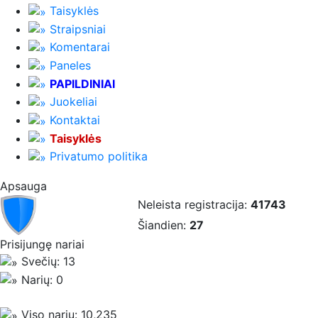
Taisyklės
Straipsniai
Komentarai
Paneles
PAPILDINIAI
Juokeliai
Kontaktai
Taisyklės
Privatumo politika
Apsauga
Neleista registracija:
41743
Šiandien:
27
Prisijungę nariai
Svečių: 13
Narių: 0
Viso narių: 10,235