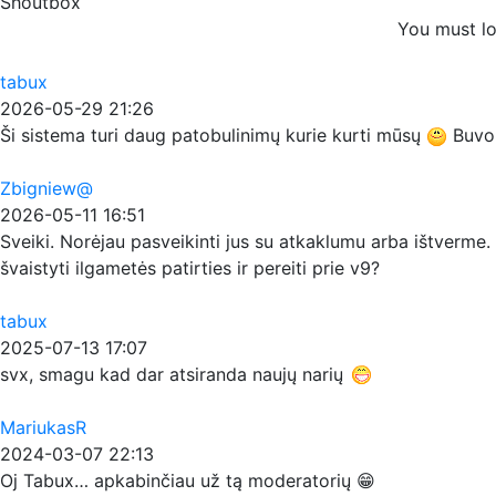
Shoutbox
You must lo
tabux
2026-05-29 21:26
Ši sistema turi daug patobulinimų kurie kurti mūsų
Buvo p
Zbigniew@
2026-05-11 16:51
Sveiki. Norėjau pasveikinti jus su atkaklumu arba ištverme. 
švaistyti ilgametės patirties ir pereiti prie v9?
tabux
2025-07-13 17:07
svx, smagu kad dar atsiranda naujų narių
MariukasR
2024-03-07 22:13
Oj Tabux… apkabinčiau už tą moderatorių 😁