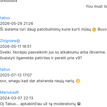
Shoutbox
You must lo
tabux
2026-05-29 21:26
Ši sistema turi daug patobulinimų kurie kurti mūsų
Buvo p
Zbigniew@
2026-05-11 16:51
Sveiki. Norėjau pasveikinti jus su atkaklumu arba ištverme. 
švaistyti ilgametės patirties ir pereiti prie v9?
tabux
2025-07-13 17:07
svx, smagu kad dar atsiranda naujų narių
MariukasR
2024-03-07 22:13
Oj Tabux… apkabinčiau už tą moderatorių 😁