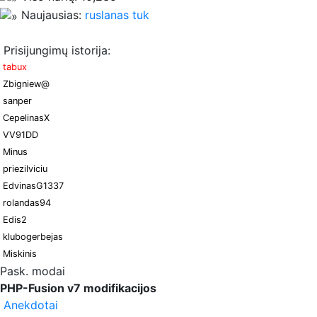
Naujausias:
ruslanas tuk
Prisijungimų istorija:
tabux
Zbigniew@
sanper
CepelinasX
VV91DD
Minus
priezilviciu
EdvinasG1337
rolandas94
Edis2
klubogerbejas
Miskinis
Pask. modai
PHP-Fusion v7 modifikacijos
Anekdotai