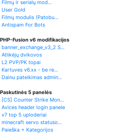
Filmų ir serialų mod...
User Gold
Filmų modulis (Patobu...
Antispam For Bots
PHP-Fusion v6 modifikacijos
banner_exchange_v3_2 S...
Atlikėjų dvikovos
L2 PVP/PK topai
Kartuves v6.xx - be re...
Dainu pateikimas admin...
Paskutinės 5 panelės
[CS] Counter Strike Mon...
Avices header login panele
v7 top 5 uploderiai
minecraft servo statuso...
Paieška + Kategorijos