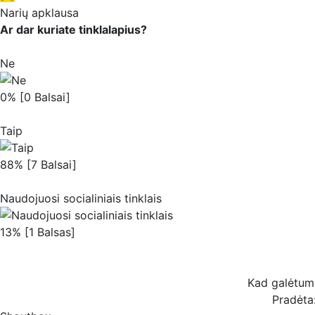
Narių apklausa
Ar dar kuriate tinklalapius?
Ne
0% [0 Balsai]
Taip
88% [7 Balsai]
Naudojuosi socialiniais tinklais
13% [1 Balsas]
Kad galėtum b
Pradėta