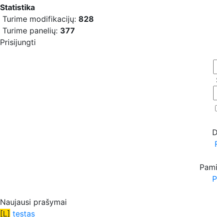
Statistika
Turime modifikacijų:
828
Turime panelių:
377
Prisijungti
D
Pami
P
Naujausi prašymai
[L]
testas