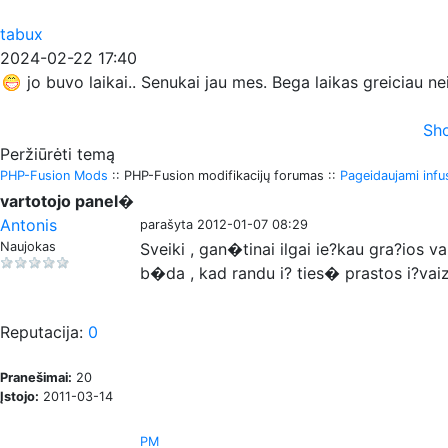
tabux
2024-02-22 17:40
jo buvo laikai.. Senukai jau mes. Bega laikas greiciau n
Sho
Peržiūrėti temą
PHP-Fusion Mods
:: PHP-Fusion modifikacijų forumas ::
Pageidaujami infus
vartotojo panel�
Antonis
parašyta 2012-01-07 08:29
Naujokas
Sveiki , gan�tinai ilgai ie?kau gra?ios v
b�da , kad randu i? ties� prastos i?vaiz
Reputacija:
0
Pranešimai:
20
Įstojo:
2011-03-14
PM