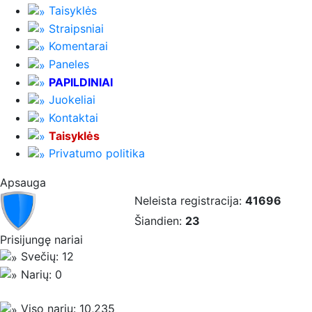
Taisyklės
Straipsniai
Komentarai
Paneles
PAPILDINIAI
Juokeliai
Kontaktai
Taisyklės
Privatumo politika
Apsauga
Neleista registracija:
41696
Šiandien:
23
Prisijungę nariai
Svečių: 12
Narių: 0
Viso narių: 10,235