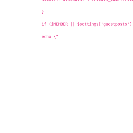
}
if (iMEMBER || $settings['guestposts']
echo \"