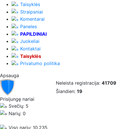
Taisyklės
Straipsniai
Komentarai
Paneles
PAPILDINIAI
Juokeliai
Kontaktai
Taisyklės
Privatumo politika
Apsauga
Neleista registracija:
41709
Šiandien:
19
Prisijungę nariai
Svečių: 5
Narių: 0
Viso narių: 10,235