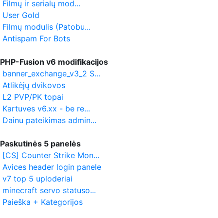
Filmų ir serialų mod...
User Gold
Filmų modulis (Patobu...
Antispam For Bots
PHP-Fusion v6 modifikacijos
banner_exchange_v3_2 S...
Atlikėjų dvikovos
L2 PVP/PK topai
Kartuves v6.xx - be re...
Dainu pateikimas admin...
Paskutinės 5 panelės
[CS] Counter Strike Mon...
Avices header login panele
v7 top 5 uploderiai
minecraft servo statuso...
Paieška + Kategorijos