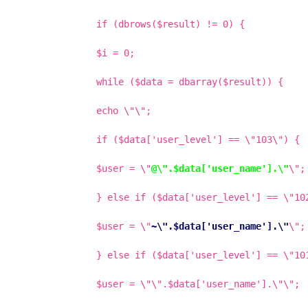
if (dbrows($result) != 0) {
$i = 0;
while ($data = dbarray($result)) {
echo \"
\";
if ($data['user_level'] == \"103\") {
$user = \"
@\".$data['user_name'].\"
\";
} else if ($data['user_level'] == \"10
$user = \"
~\".$data['user_name'].\"
\";
} else if ($data['user_level'] == \"10
$user = \"\".$data['user_name'].\"\";