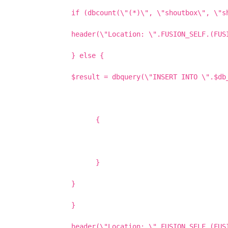
if (dbcount(\"(*)\", \"shoutbox\", \"s
header(\"Location: \".FUSION_SELF.(FUS
} else {
$result = dbquery(\"INSERT INTO \".$db
{
}
}
}
header(\"Location: \".FUSION_SELF.(FUS