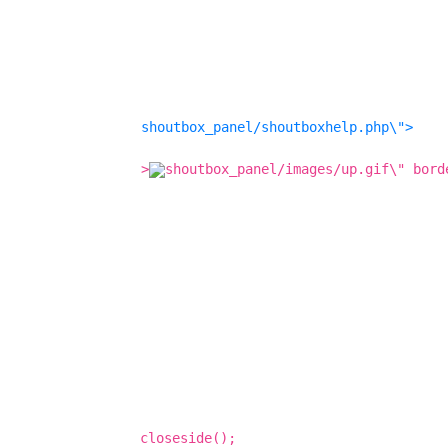
shoutbox_panel/shoutboxhelp.php\">
>
shoutbox_panel/images/up.gif\" bord
closeside();