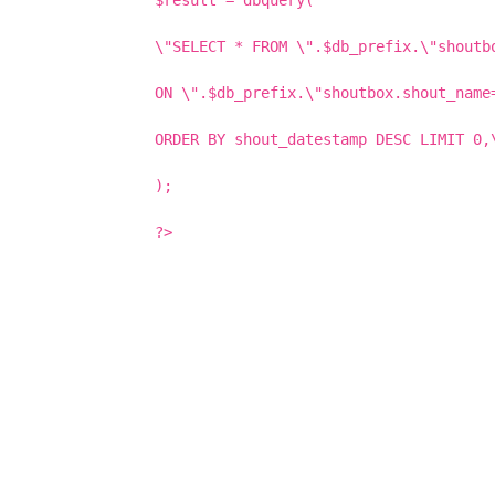
\"SELECT * FROM \".$db_prefix.\"shoutb
ON \".$db_prefix.\"shoutbox.shout_name
ORDER BY shout_datestamp DESC LIMIT 0,
);
?>