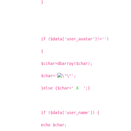
}
if ($data['user_avatar']!='')
{
$cchar=dbarray($char);
$char='
';
}else {$char='
X
';}
if ($data['user_name']) {
echo $char;