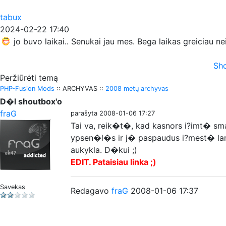
tabux
2024-02-22 17:40
jo buvo laikai.. Senukai jau mes. Bega laikas greiciau n
Sho
Peržiūrėti temą
PHP-Fusion Mods
:: ARCHYVAS ::
2008 metų archyvas
D�l shoutbox'o
fraG
parašyta 2008-01-06 17:27
Tai va, reik�t�, kad kasnors i?imt� sma
ypsen�l�s ir j� paspaudus i?mest� lang�
aukykla. D�kui ;)
EDIT. Pataisiau linka ;)
Savekas
Redagavo
fraG
2008-01-06 17:37