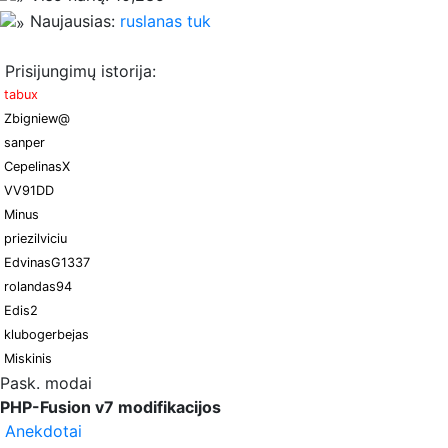
Naujausias:
ruslanas tuk
Prisijungimų istorija:
tabux
Zbigniew@
sanper
CepelinasX
VV91DD
Minus
priezilviciu
EdvinasG1337
rolandas94
Edis2
klubogerbejas
Miskinis
Pask. modai
PHP-Fusion v7 modifikacijos
Anekdotai