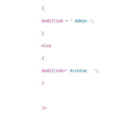
{
$editlink = '
Admin
';
}
else
{
$editlink='
Archive
';
}
?>