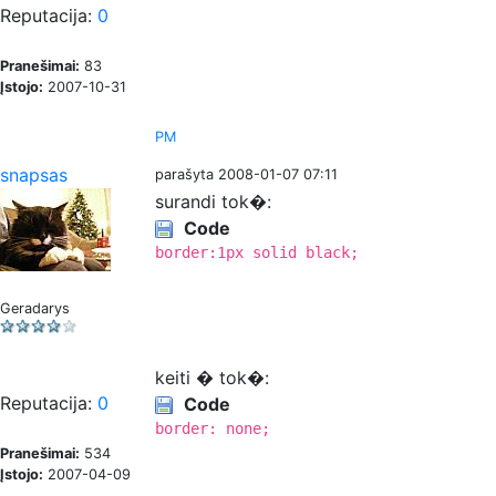
Reputacija:
0
Pranešimai:
83
Įstojo:
2007-10-31
PM
snapsas
parašyta 2008-01-07 07:11
surandi tok�:
Code
border:1px solid black;
Geradarys
keiti � tok�:
Reputacija:
0
Code
border: none;
Pranešimai:
534
Įstojo:
2007-04-09