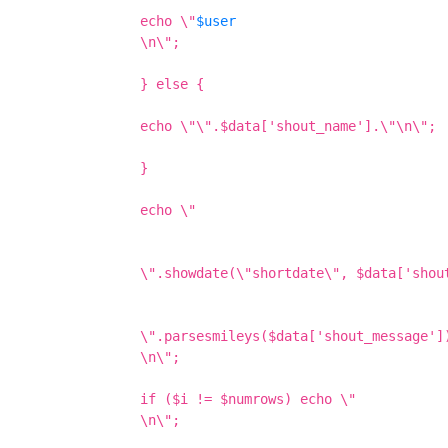
echo \"
$user
\n\";
} else {
echo \"\".$data['shout_name'].\"\n\";
}
echo \"
\".showdate(\"shortdate\", $data['shou
\".parsesmileys($data['shout_message']
\n\";
if ($i != $numrows) echo \"
\n\";