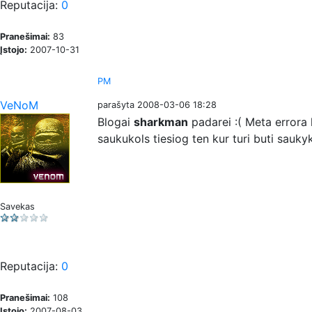
Reputacija:
0
Pranešimai:
83
Įstojo:
2007-10-31
PM
VeNoM
parašyta 2008-03-06 18:28
Blogai
sharkman
padarei :( Meta errora
saukukols tiesiog ten kur turi buti saukyk
Savekas
Reputacija:
0
Pranešimai:
108
Įstojo:
2007-08-03