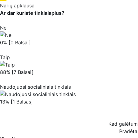
Narių apklausa
Ar dar kuriate tinklalapius?
Ne
0% [0 Balsai]
Taip
88% [7 Balsai]
Naudojuosi socialiniais tinklais
13% [1 Balsas]
Kad galėtum b
Pradėta