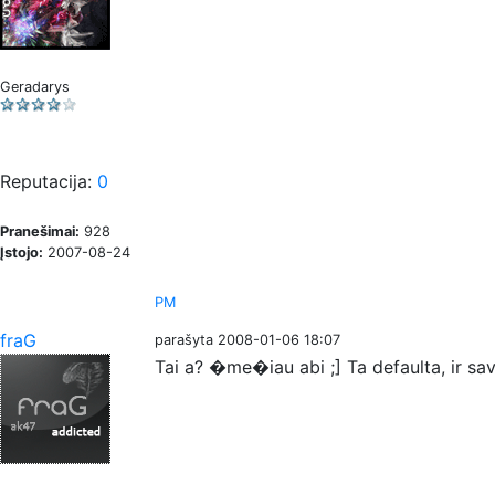
Geradarys
Reputacija:
0
Pranešimai:
928
Įstojo:
2007-08-24
PM
fraG
parašyta 2008-01-06 18:07
Tai a? �me�iau abi ;] Ta defaulta, ir sav