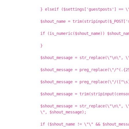
} elseif ($settings['guestposts'] == \
$shout_name = trim(stripinput($_POST['
if (is_numeric($shout_name)) $shout_na
}
$shout_message = str_replace(\"\n\", \
$shout_message = preg_replace(\"/^(.{2
$shout_message = preg_replace(\"/([^\s
$shout_message = trim(stripinput(censo
$shout_message = str_replace(\"\n\", \
\", $shout_message);
if ($shout_name != \"\" && $shout_mess