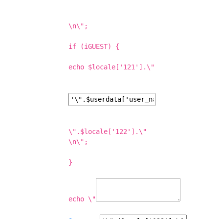
\n\";
if (iGUEST) {
echo $locale['121'].\"
\".$locale['122'].\"
\n\";
}
echo \"