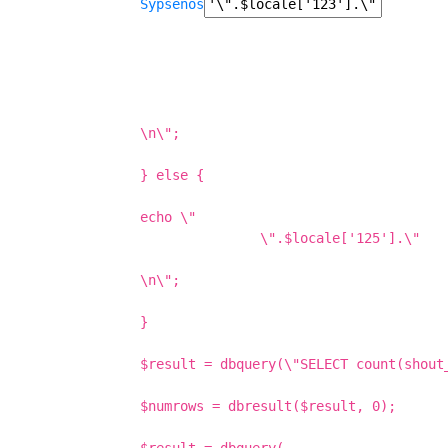
Sypsenos
\n\";
} else {
echo \"
\".$locale['125'].\"
\n\";
}
$result = dbquery(\"SELECT count(shout
$numrows = dbresult($result, 0);
$result = dbquery(