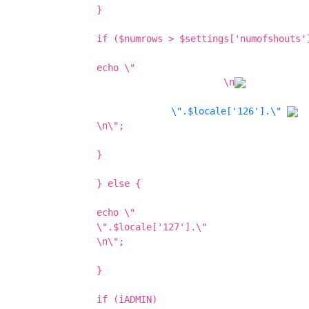
}
if ($numrows > $settings['numofshouts'
echo \"
\n
\".$locale['126'].\"
\n\";
}
} else {
echo \"
\".$locale['127'].\"
\n\";
}
if (iADMIN)