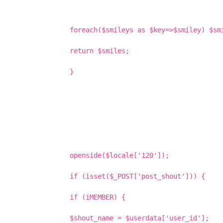
foreach($smileys as $key=>$smiley) $sm
return $smiles;
}
openside($locale['120']);
if (isset($_POST['post_shout'])) {
if (iMEMBER) {
$shout_name = $userdata['user_id'];