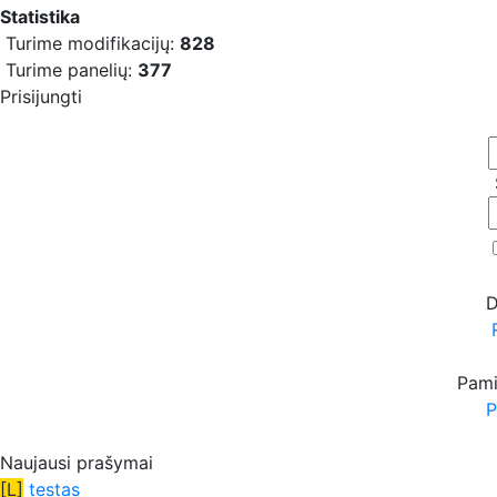
Statistika
Turime modifikacijų:
828
Turime panelių:
377
Prisijungti
D
Pami
P
Naujausi prašymai
[L]
testas