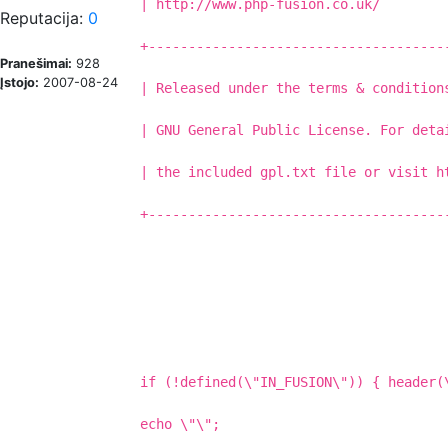
| http://www.php-fusion.co.uk/
Reputacija:
0
+-------------------------------------
Pranešimai:
928
Įstojo:
2007-08-24
| Released under the terms & condition
| GNU General Public License. For deta
| the included gpl.txt file or visit h
+-------------------------------------
if (!defined(\"IN_FUSION\")) { header(
echo \"
\";