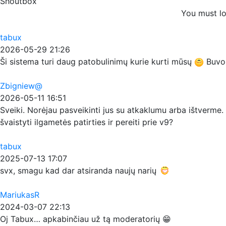
Shoutbox
You must lo
tabux
2026-05-29 21:26
Ši sistema turi daug patobulinimų kurie kurti mūsų
Buvo p
Zbigniew@
2026-05-11 16:51
Sveiki. Norėjau pasveikinti jus su atkaklumu arba ištverme. 
švaistyti ilgametės patirties ir pereiti prie v9?
tabux
2025-07-13 17:07
svx, smagu kad dar atsiranda naujų narių
MariukasR
2024-03-07 22:13
Oj Tabux… apkabinčiau už tą moderatorių 😁