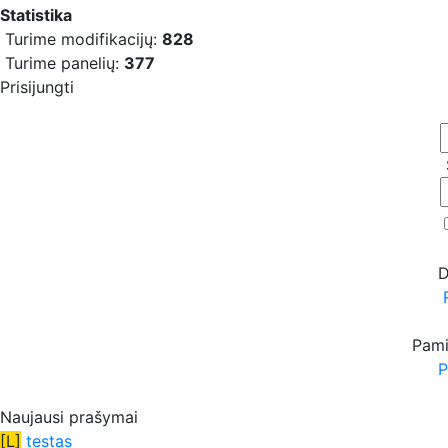
Statistika
Turime modifikacijų:
828
Turime panelių:
377
Prisijungti
D
Pami
P
Naujausi prašymai
[L]
testas