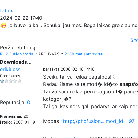
tabux
2024-02-22 17:40
jo buvo laikai.. Senukai jau mes. Bega laikas greiciau n
Sho
Peržiūrėti temą
PHP-Fusion Mods
:: ARCHYVAS ::
2008 metų archyvas
Downloads...
erikiuxss
parašyta 2008-02-18 14:18
Pradinukas
Sveiki, tai va reikia pagalbos! :)
Radau ?iame saite mod� id�to
snaps'o
Tai va kaip reikia perredaguoti t� pane
kategorij�?
Reputacija:
0
Tai gal kas nors gali padaryti ar kaip no
Pranešimai:
26
Modas :
http://phpfusion....mod_id=197
Įstojo:
2007-01-19