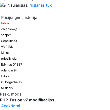
Naujausias:
ruslanas tuk
Prisijungimų istorija:
tabux
Zbigniew@
sanper
CepelinasX
VV91DD
Minus
priezilviciu
EdvinasG1337
rolandas94
Edis2
klubogerbejas
Miskinis
Pask. modai
PHP-Fusion v7 modifikacijos
Anekdotai