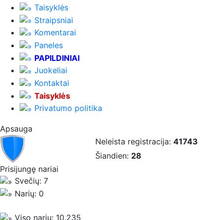
Taisyklės
Straipsniai
Komentarai
Paneles
PAPILDINIAI
Juokeliai
Kontaktai
Taisyklės
Privatumo politika
Apsauga
Neleista registracija:
41743
Šiandien:
28
Prisijungę nariai
Svečių: 7
Narių: 0
Viso narių: 10,235