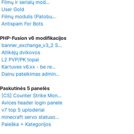
Filmų ir serialų mod...
User Gold
Filmų modulis (Patobu...
Antispam For Bots
PHP-Fusion v6 modifikacijos
banner_exchange_v3_2 S...
Atlikėjų dvikovos
L2 PVP/PK topai
Kartuves v6.xx - be re...
Dainu pateikimas admin...
Paskutinės 5 panelės
[CS] Counter Strike Mon...
Avices header login panele
v7 top 5 uploderiai
minecraft servo statuso...
Paieška + Kategorijos