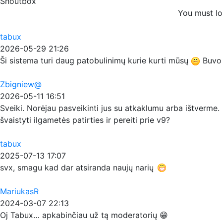
Shoutbox
You must lo
tabux
2026-05-29 21:26
Ši sistema turi daug patobulinimų kurie kurti mūsų
Buvo p
Zbigniew@
2026-05-11 16:51
Sveiki. Norėjau pasveikinti jus su atkaklumu arba ištverme. 
švaistyti ilgametės patirties ir pereiti prie v9?
tabux
2025-07-13 17:07
svx, smagu kad dar atsiranda naujų narių
MariukasR
2024-03-07 22:13
Oj Tabux… apkabinčiau už tą moderatorių 😁