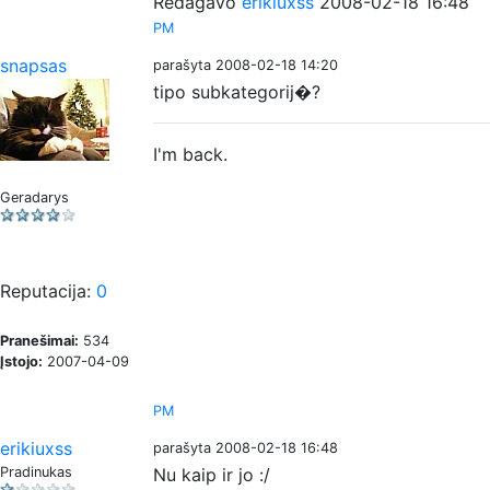
Redagavo
erikiuxss
2008-02-18 16:48
PM
snapsas
parašyta 2008-02-18 14:20
tipo subkategorij�?
I'm back.
Geradarys
Reputacija:
0
Pranešimai:
534
Įstojo:
2007-04-09
PM
erikiuxss
parašyta 2008-02-18 16:48
Pradinukas
Nu kaip ir jo :/