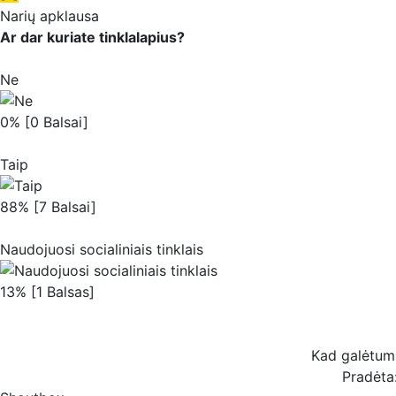
Narių apklausa
Ar dar kuriate tinklalapius?
Ne
0% [0 Balsai]
Taip
88% [7 Balsai]
Naudojuosi socialiniais tinklais
13% [1 Balsas]
Kad galėtum b
Pradėta