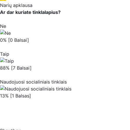
Narių apklausa
Ar dar kuriate tinklalapius?
Ne
0% [0 Balsai]
Taip
88% [7 Balsai]
Naudojuosi socialiniais tinklais
13% [1 Balsas]