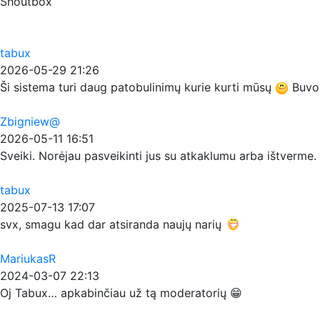
Shoutbox
tabux
2026-05-29 21:26
Ši sistema turi daug patobulinimų kurie kurti mūsų
Buvo p
Zbigniew@
2026-05-11 16:51
Sveiki. Norėjau pasveikinti jus su atkaklumu arba ištverme. T
tabux
2025-07-13 17:07
svx, smagu kad dar atsiranda naujų narių
MariukasR
2024-03-07 22:13
Oj Tabux… apkabinčiau už tą moderatorių 😁