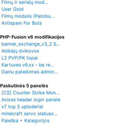
Filmų ir serialų mod...
User Gold
Filmų modulis (Patobu...
Antispam For Bots
PHP-Fusion v6 modifikacijos
banner_exchange_v3_2 S...
Atlikėjų dvikovos
L2 PVP/PK topai
Kartuves v6.xx - be re...
Dainu pateikimas admin...
Paskutinės 5 panelės
[CS] Counter Strike Mon...
Avices header login panele
v7 top 5 uploderiai
minecraft servo statuso...
Paieška + Kategorijos