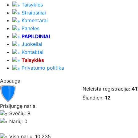
Taisyklės
Straipsniai
Komentarai
Paneles
PAPILDINIAI
Juokeliai
Kontaktai
Taisyklės
Privatumo politika
Apsauga
Neleista registracija:
41
Šiandien:
12
Prisijungę nariai
Svečių: 8
Narių: 0
Viso narių: 10,235