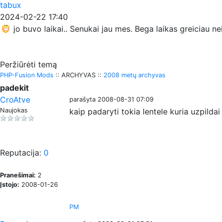
tabux
2024-02-22 17:40
jo buvo laikai.. Senukai jau mes. Bega laikas greiciau n
Peržiūrėti temą
PHP-Fusion Mods
:: ARCHYVAS ::
2008 metų archyvas
padekit
CroAtve
parašyta 2008-08-31 07:09
Naujokas
kaip padaryti tokia lentele kuria uzpilda
Reputacija:
0
Pranešimai:
2
Įstojo:
2008-01-26
PM