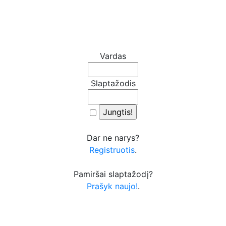
Vardas
Slaptažodis
Dar ne narys?
Registruotis
.
Pamiršai slaptažodį?
Prašyk naujo!
.