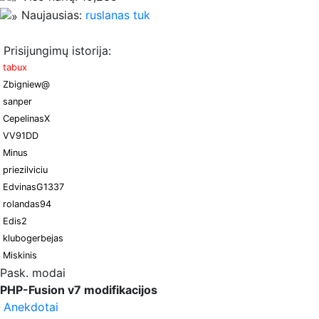
Naujausias:
ruslanas tuk
Prisijungimų istorija:
tabux
Zbigniew@
sanper
CepelinasX
VV91DD
Minus
priezilviciu
EdvinasG1337
rolandas94
Edis2
klubogerbejas
Miskinis
Pask. modai
PHP-Fusion v7 modifikacijos
Anekdotai