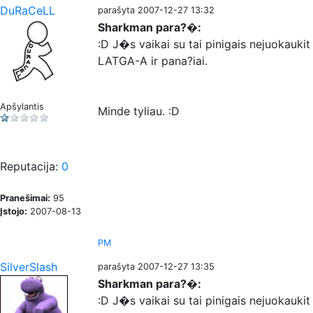
DuRaCeLL
parašyta 2007-12-27 13:32
Sharkman para?�:
:D J�s vaikai su tai pinigais nejuokauki
LATGA-A ir pana?iai.
Apšylantis
Minde tyliau. :D
Reputacija:
0
Pranešimai:
95
Įstojo:
2007-08-13
PM
SilverSlash
parašyta 2007-12-27 13:35
Sharkman para?�:
:D J�s vaikai su tai pinigais nejuokauki