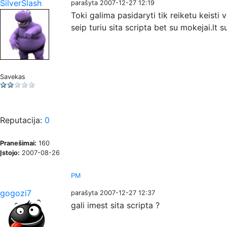
SilverSlash
parašyta 2007-12-27 12:19
Toki galima pasidaryti tik reiketu keisti 
seip turiu sita scripta bet su mokejai.lt s
Savekas
Reputacija:
0
Pranešimai:
160
Įstojo:
2007-08-26
PM
gogozi7
parašyta 2007-12-27 12:37
gali imest sita scripta ?