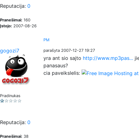
Reputacija:
0
Pranešimai:
160
Įstojo:
2007-08-26
PM
gogozi7
parašyta 2007-12-27 19:27
yra ant sio sajto
http://www.mp3pas...
ji
panasaus?
cia paveikslelis:
Pradinukas
Reputacija:
0
Pranešimai:
38