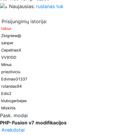
Naujausias:
ruslanas tuk
Prisijungimų istorija:
tabux
Zbigniew@
sanper
CepelinasX
VV91DD
Minus
priezilviciu
EdvinasG1337
rolandas94
Edis2
klubogerbejas
Miskinis
Pask. modai
PHP-Fusion v7 modifikacijos
Anekdotai