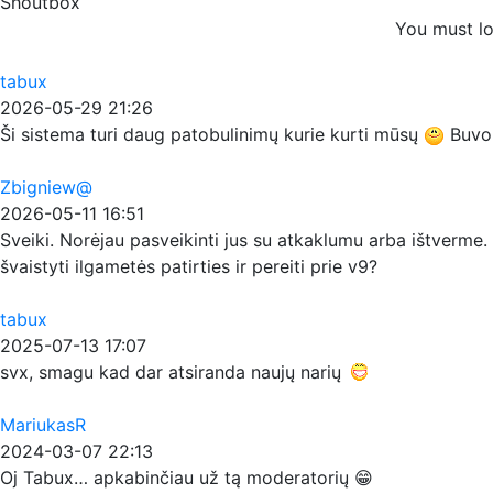
Shoutbox
You must lo
tabux
2026-05-29 21:26
Ši sistema turi daug patobulinimų kurie kurti mūsų
Buvo p
Zbigniew@
2026-05-11 16:51
Sveiki. Norėjau pasveikinti jus su atkaklumu arba ištverme. 
švaistyti ilgametės patirties ir pereiti prie v9?
tabux
2025-07-13 17:07
svx, smagu kad dar atsiranda naujų narių
MariukasR
2024-03-07 22:13
Oj Tabux… apkabinčiau už tą moderatorių 😁