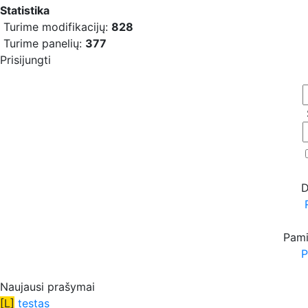
Statistika
Turime modifikacijų:
828
Turime panelių:
377
Prisijungti
D
Pami
P
Naujausi prašymai
[L]
testas