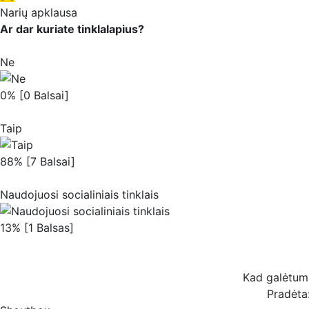
Narių apklausa
Ar dar kuriate tinklalapius?
Ne
0% [0 Balsai]
Taip
88% [7 Balsai]
Naudojuosi socialiniais tinklais
13% [1 Balsas]
Kad galėtum b
Pradėta