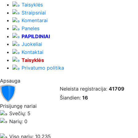
Taisyklės
Straipsniai
Komentarai
Paneles
PAPILDINIAI
Juokeliai
Kontaktai
Taisyklės
Privatumo politika
Apsauga
Neleista registracija:
41709
Šiandien:
16
Prisijungę nariai
Svečių: 5
Narių: 0
Viso narių: 10,235