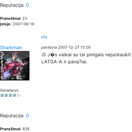
Reputacija:
0
Pranešimai:
23
Įstojo:
2007-09-19
PM
Sharkman
parašyta 2007-12-27 13:29
:D J�s vaikai su tai pinigais nejuokauki
LATGA-A ir pana?iai.
Geradarys
Reputacija:
0
Pranešimai:
928