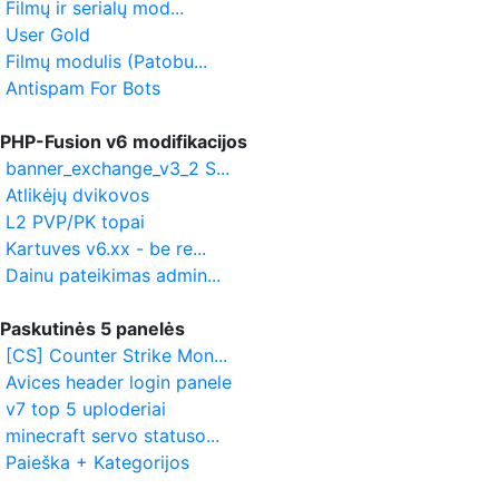
Filmų ir serialų mod...
User Gold
Filmų modulis (Patobu...
Antispam For Bots
PHP-Fusion v6 modifikacijos
banner_exchange_v3_2 S...
Atlikėjų dvikovos
L2 PVP/PK topai
Kartuves v6.xx - be re...
Dainu pateikimas admin...
Paskutinės 5 panelės
[CS] Counter Strike Mon...
Avices header login panele
v7 top 5 uploderiai
minecraft servo statuso...
Paieška + Kategorijos