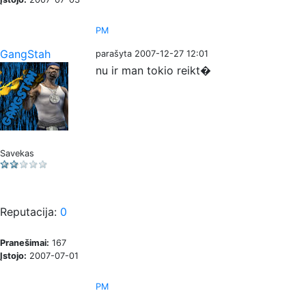
PM
GangStah
parašyta 2007-12-27 12:01
nu ir man tokio reikt�
Savekas
Reputacija:
0
Pranešimai:
167
Įstojo:
2007-07-01
PM