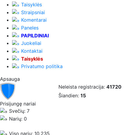
Taisyklės
Straipsniai
Komentarai
Paneles
PAPILDINIAI
Juokeliai
Kontaktai
Taisyklės
Privatumo politika
Apsauga
Neleista registracija:
41720
Šiandien:
15
Prisijungę nariai
Svečių: 7
Narių: 0
Viso narių: 10,235