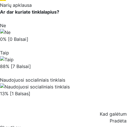
Narių apklausa
Ar dar kuriate tinklalapius?
Ne
0% [0 Balsai]
Taip
88% [7 Balsai]
Naudojuosi socialiniais tinklais
13% [1 Balsas]
Kad galėtum b
Pradėta