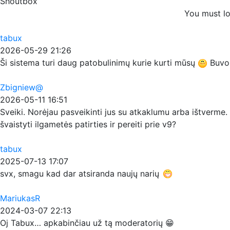
Shoutbox
You must lo
tabux
2026-05-29 21:26
Ši sistema turi daug patobulinimų kurie kurti mūsų
Buvo p
Zbigniew@
2026-05-11 16:51
Sveiki. Norėjau pasveikinti jus su atkaklumu arba ištverme. 
švaistyti ilgametės patirties ir pereiti prie v9?
tabux
2025-07-13 17:07
svx, smagu kad dar atsiranda naujų narių
MariukasR
2024-03-07 22:13
Oj Tabux… apkabinčiau už tą moderatorių 😁