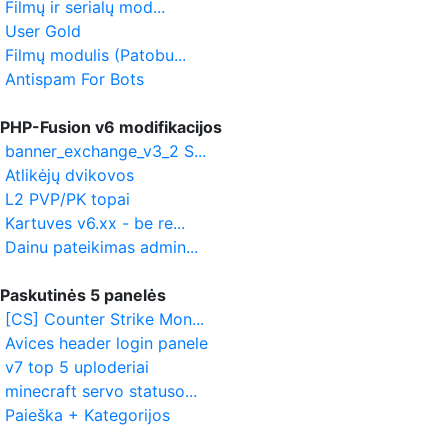
Filmų ir serialų mod...
User Gold
Filmų modulis (Patobu...
Antispam For Bots
PHP-Fusion v6 modifikacijos
banner_exchange_v3_2 S...
Atlikėjų dvikovos
L2 PVP/PK topai
Kartuves v6.xx - be re...
Dainu pateikimas admin...
Paskutinės 5 panelės
[CS] Counter Strike Mon...
Avices header login panele
v7 top 5 uploderiai
minecraft servo statuso...
Paieška + Kategorijos