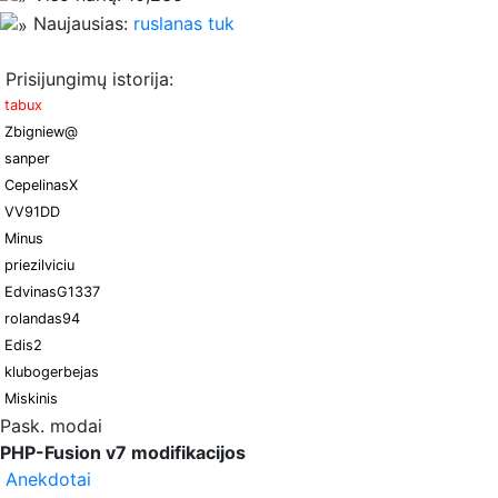
Naujausias:
ruslanas tuk
Prisijungimų istorija:
tabux
Zbigniew@
sanper
CepelinasX
VV91DD
Minus
priezilviciu
EdvinasG1337
rolandas94
Edis2
klubogerbejas
Miskinis
Pask. modai
PHP-Fusion v7 modifikacijos
Anekdotai