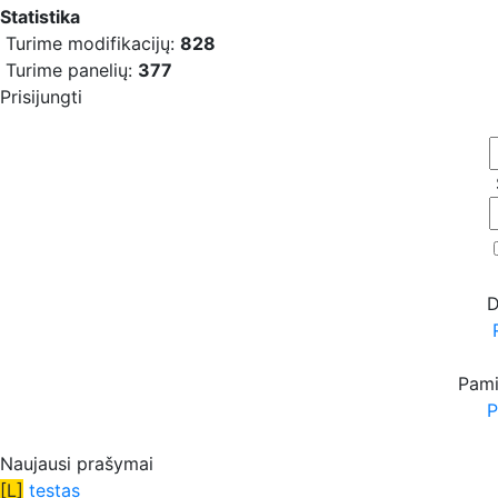
Statistika
Turime modifikacijų:
828
Turime panelių:
377
Prisijungti
D
Pami
P
Naujausi prašymai
[L]
testas