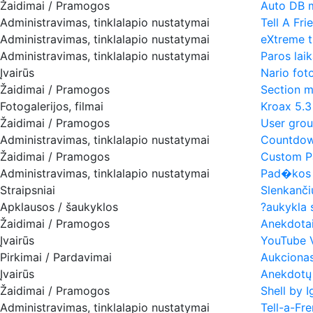
Žaidimai / Pramogos
Auto DB m
Administravimas, tinklalapio nustatymai
Tell A Fri
Administravimas, tinklalapio nustatymai
eXtreme t
Administravimas, tinklalapio nustatymai
Paros laik
Įvairūs
Nario foto
Žaidimai / Pramogos
Section m
Fotogalerijos, filmai
Kroax 5.3
Žaidimai / Pramogos
User gro
Administravimas, tinklalapio nustatymai
Countdow
Žaidimai / Pramogos
Custom Pa
Administravimas, tinklalapio nustatymai
Pad�kos 
Straipsniai
Slenkančių
Apklausos / šaukyklos
?aukykla 
Žaidimai / Pramogos
Anekdota
Įvairūs
YouTube V
Pirkimai / Pardavimai
Aukciona
Įvairūs
Anekdotų 
Žaidimai / Pramogos
Shell by I
Administravimas, tinklalapio nustatymai
Tell-a-Fre