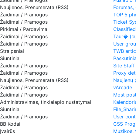
Naujienos, Prenumerata (RSS)
Forumas, g
Žaidimai / Pramogos
TOP 5 ph
Žaidimai / Pramogos
Ticket Sy
Pirkimai / Pardavimai
Classifie
Žaidimai / Pramogos
Taur� (c
Žaidimai / Pramogos
User gro
Straipsniai
TWB artic
Siuntiniai
Paskutiniai
Žaidimai / Pramogos
Site Staff
Žaidimai / Pramogos
Proxy det
Naujienos, Prenumerata (RSS)
Naujienų 
Žaidimai / Pramogos
vArcade
Žaidimai / Pramogos
Most post
Administravimas, tinklalapio nustatymai
Kalendori
Siuntiniai
File_Shar
Žaidimai / Pramogos
User contr
BB Kodai
CSS Progr
Įvairūs
Muzikos, 