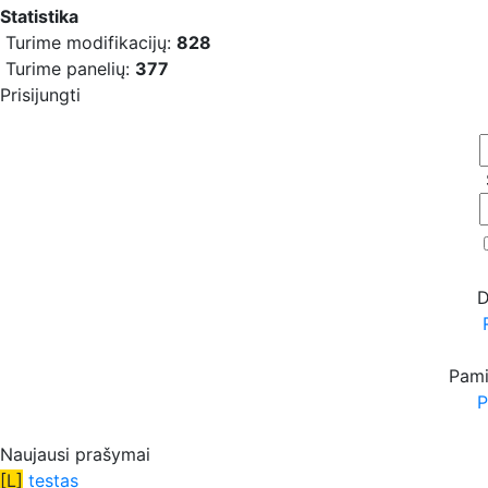
Statistika
Turime modifikacijų:
828
Turime panelių:
377
Prisijungti
D
Pami
P
Naujausi prašymai
[L]
testas