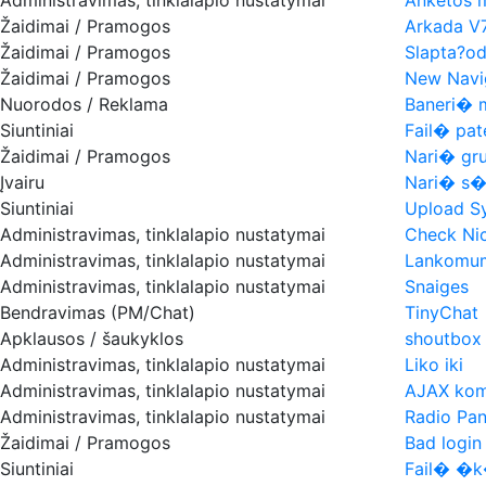
Žaidimai / Pramogos
Arkada V
Žaidimai / Pramogos
Slapta?od?
Žaidimai / Pramogos
New Navig
Nuorodos / Reklama
Baneri� 
Siuntiniai
Fail� pat
Žaidimai / Pramogos
Nari� gru
Įvairu
Nari� s�r
Siuntiniai
Upload S
Administravimas, tinklalapio nustatymai
Check Ni
Administravimas, tinklalapio nustatymai
Lankomumo
Administravimas, tinklalapio nustatymai
Snaiges
Bendravimas (PM/Chat)
TinyChat
Apklausos / šaukyklos
shoutbox 
Administravimas, tinklalapio nustatymai
Liko iki
Administravimas, tinklalapio nustatymai
AJAX kom
Administravimas, tinklalapio nustatymai
Radio Pan
Žaidimai / Pramogos
Bad login
Siuntiniai
Fail� �k