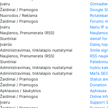
Įvairu
Gimtadie
Žaidimai / Pramogos
Google S
Nuorodos / Reklama
Rotateba
Žaidimai / Pramogos
Forumo mo
Įvairu
Nariu IP s
Naujienos, Prenumerata (RSS)
Naujienos 
Siuntiniai
dsmsf for
Įvairūs
Dainų top
Administravimas, tinklalapio nustatymai
Smile sig
Naujienos, Prenumerata (RSS)
RSS nauji
Siuntiniai
Pateikimu
Administravimas, tinklalapio nustatymai
Ivykiu kal
Administravimas, tinklalapio nustatymai
Ma?a SEO
Žaidimai / Pramogos
Status a
Žaidimai / Pramogos
Donation
Apklausos / šaukyklos
Apklausa s
Žaidimai / Pramogos
Online Inf
Įvairu
Support 
Žaidimai / Pramogos
Puslapio 