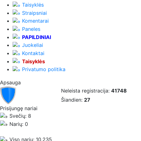
Taisyklės
Straipsniai
Komentarai
Paneles
PAPILDINIAI
Juokeliai
Kontaktai
Taisyklės
Privatumo politika
Apsauga
Neleista registracija:
41748
Šiandien:
27
Prisijungę nariai
Svečių: 8
Narių: 0
Viso narių: 10,235