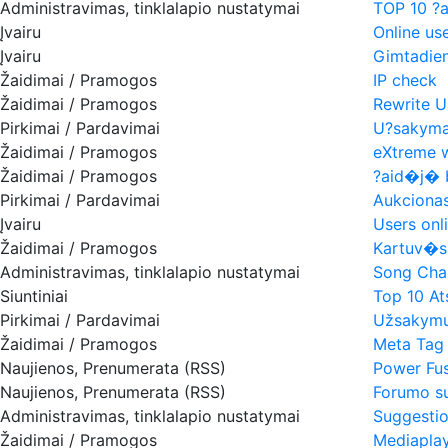
Administravimas, tinklalapio nustatymai
TOP 10 ?au
Įvairu
Online use
Įvairu
Gimtadien
Žaidimai / Pramogos
IP check
Žaidimai / Pramogos
Rewrite 
Pirkimai / Pardavimai
U?sakyma
Žaidimai / Pramogos
eXtreme w
Žaidimai / Pramogos
?aid�j� 
Pirkimai / Pardavimai
Aukciona
Įvairu
Users onli
Žaidimai / Pramogos
Kartuv�s
Administravimas, tinklalapio nustatymai
Song Cha
Siuntiniai
Top 10 Ats
Pirkimai / Pardavimai
Užsakymų 
Žaidimai / Pramogos
Meta Tag
Naujienos, Prenumerata (RSS)
Power Fus
Naujienos, Prenumerata (RSS)
Forumo su
Administravimas, tinklalapio nustatymai
Suggestio
Žaidimai / Pramogos
Mediaplaye