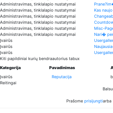
Administravimas, tinklalapio nustatymai
Prane?im
Administravimas, tinklalapio nustatymai
Kas naujo
Administravimas, tinklalapio nustatymai
Changeab
Administravimas, tinklalapio nustatymai
Countdow
Administravimas, tinklalapio nustatymai
Misc-Pag
Administravimas, tinklalapio nustatymai
Nari� pe
Įvairūs
Usergalle
Įvairūs
Naujausias
Įvairūs
Usergalle
Kiti papildiniai kurių bendraautorius tabux
Kategorija
Pavadinimas
A
Įvairūs
Reputacija
b
Reitingai
Balsuo
Prašome
prisijungti
arba