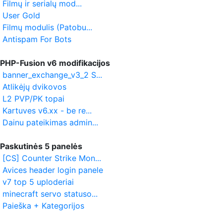
Filmų ir serialų mod...
User Gold
Filmų modulis (Patobu...
Antispam For Bots
PHP-Fusion v6 modifikacijos
banner_exchange_v3_2 S...
Atlikėjų dvikovos
L2 PVP/PK topai
Kartuves v6.xx - be re...
Dainu pateikimas admin...
Paskutinės 5 panelės
[CS] Counter Strike Mon...
Avices header login panele
v7 top 5 uploderiai
minecraft servo statuso...
Paieška + Kategorijos