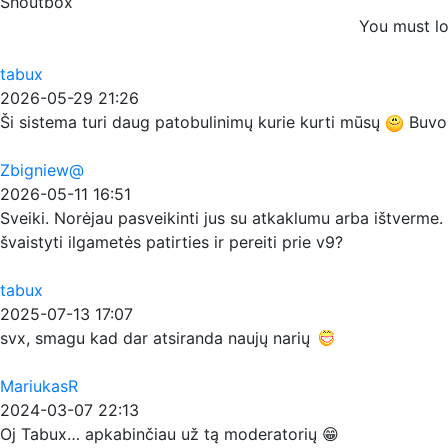
Shoutbox
You must lo
tabux
2026-05-29 21:26
Ši sistema turi daug patobulinimų kurie kurti mūsų
Buvo p
Zbigniew@
2026-05-11 16:51
Sveiki. Norėjau pasveikinti jus su atkaklumu arba ištverme. 
švaistyti ilgametės patirties ir pereiti prie v9?
tabux
2025-07-13 17:07
svx, smagu kad dar atsiranda naujų narių
MariukasR
2024-03-07 22:13
Oj Tabux… apkabinčiau už tą moderatorių 😁