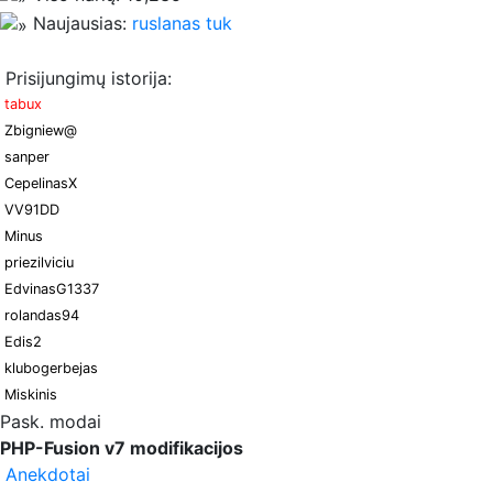
Naujausias:
ruslanas tuk
Prisijungimų istorija:
tabux
Zbigniew@
sanper
CepelinasX
VV91DD
Minus
priezilviciu
EdvinasG1337
rolandas94
Edis2
klubogerbejas
Miskinis
Pask. modai
PHP-Fusion v7 modifikacijos
Anekdotai