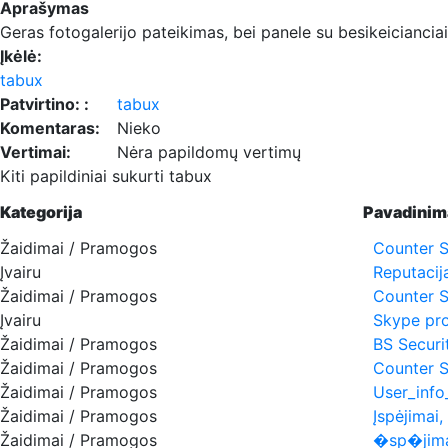
Aprašymas
Geras fotogalerijo pateikimas, bei panele su besikeicianciai
Įkėlė:
tabux
Patvirtino: :
tabux
Komentaras:
Nieko
Vertimai:
Nėra papildomų vertimų
Kiti papildiniai sukurti tabux
Kategorija
Pavadinim
Žaidimai / Pramogos
Counter St
Įvairu
Reputacij
Žaidimai / Pramogos
Counter S
Įvairu
Skype prof
Žaidimai / Pramogos
BS Securi
Žaidimai / Pramogos
Counter S
Žaidimai / Pramogos
User_info
Žaidimai / Pramogos
Įspėjimai,
Žaidimai / Pramogos
�sp�jimai