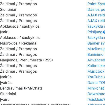
Žaidimai / Pramogos
Point Sys
Siuntiniai
Dainos per
Žaidimai / Pramogos
AJAX reiti
Žaidimai / Pramogos
AJAX reiti
Apklausos / šaukyklos
?aukykla 
Įvairu
Prisijung�
Apklausos / šaukyklos
?aukykla s
Nuorodos / Reklama
Banner s
Žaidimai / Pramogos
Muzikos p
Žaidimai / Pramogos
Baninimo 
Naujienos, Prenumerata (RSS)
Advanced
Žaidimai / Pramogos
Kalbos ke
Žaidimai / Pramogos
Musicbox
Įvairūs
YouTube v
Įvairūs
Dainu TOP
Bendravimas (PM/Chat)
Mini-chat
Siuntiniai
Download
Įvairu
I?siskleid
Administravimas, tinklalapio nustatymai
Anketos 