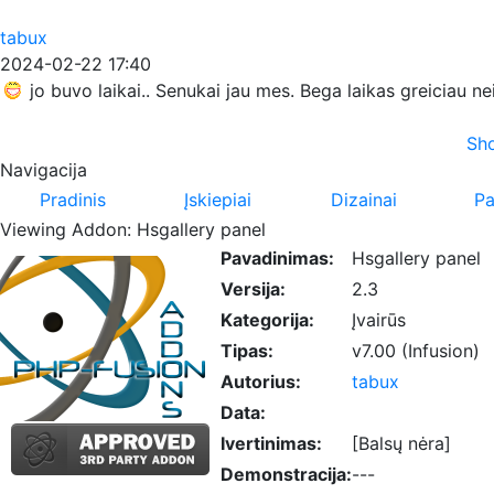
tabux
2024-02-22 17:40
jo buvo laikai.. Senukai jau mes. Bega laikas greiciau n
Sho
Navigacija
Pradinis
Įskiepiai
Dizainai
Pa
Viewing Addon: Hsgallery panel
Pavadinimas:
Hsgallery panel
Versija:
2.3
Kategorija:
Įvairūs
Tipas:
v7.00 (Infusion)
Autorius:
tabux
Data:
Ivertinimas:
[Balsų nėra]
Demonstracija:
---