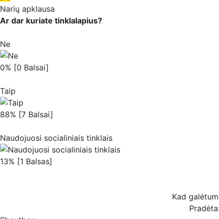
Narių apklausa
Ar dar kuriate tinklalapius?
Ne
0% [0 Balsai]
Taip
88% [7 Balsai]
Naudojuosi socialiniais tinklais
13% [1 Balsas]
Kad galėtum b
Pradėta