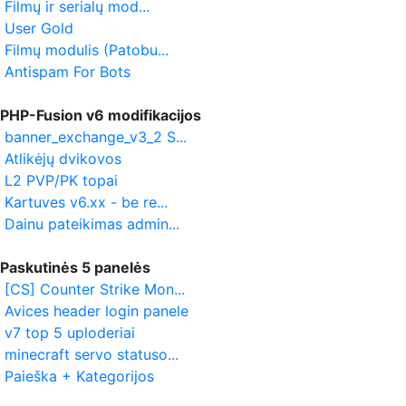
Filmų ir serialų mod...
User Gold
Filmų modulis (Patobu...
Antispam For Bots
PHP-Fusion v6 modifikacijos
banner_exchange_v3_2 S...
Atlikėjų dvikovos
L2 PVP/PK topai
Kartuves v6.xx - be re...
Dainu pateikimas admin...
Paskutinės 5 panelės
[CS] Counter Strike Mon...
Avices header login panele
v7 top 5 uploderiai
minecraft servo statuso...
Paieška + Kategorijos