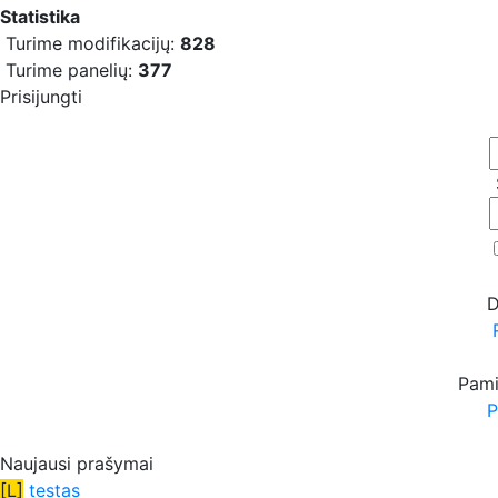
Statistika
Turime modifikacijų:
828
Turime panelių:
377
Prisijungti
D
Pami
P
Naujausi prašymai
[L]
testas