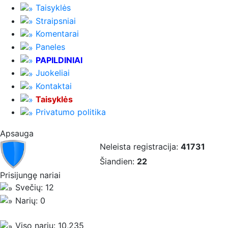
Taisyklės
Straipsniai
Komentarai
Paneles
PAPILDINIAI
Juokeliai
Kontaktai
Taisyklės
Privatumo politika
Apsauga
Neleista registracija:
41731
Šiandien:
22
Prisijungę nariai
Svečių: 12
Narių: 0
Viso narių: 10,235