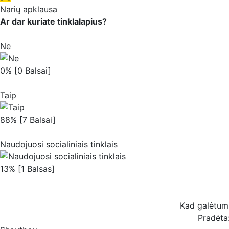
Narių apklausa
Ar dar kuriate tinklalapius?
Ne
0% [0 Balsai]
Taip
88% [7 Balsai]
Naudojuosi socialiniais tinklais
13% [1 Balsas]
Kad galėtum b
Pradėta