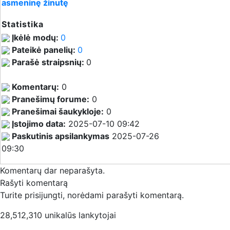
asmeninę žinutę
Statistika
Įkėlė modų:
0
Pateikė panelių:
0
Parašė straipsnių:
0
Komentarų:
0
Pranešimų forume:
0
Pranešimai šaukykloje:
0
Įstojimo data:
2025-07-10 09:42
Paskutinis apsilankymas
2025-07-26
09:30
Komentarų dar neparašyta.
Rašyti komentarą
Turite prisijungti, norėdami parašyti komentarą.
28,512,310 unikalūs lankytojai