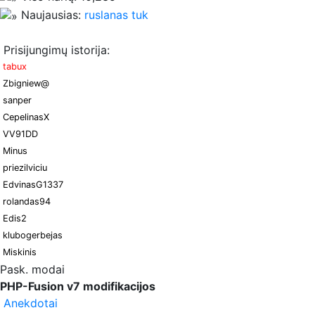
Naujausias:
ruslanas tuk
Prisijungimų istorija:
tabux
Zbigniew@
sanper
CepelinasX
VV91DD
Minus
priezilviciu
EdvinasG1337
rolandas94
Edis2
klubogerbejas
Miskinis
Pask. modai
PHP-Fusion v7 modifikacijos
Anekdotai