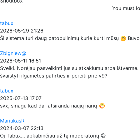
Shoutbox
You must lo
tabux
2026-05-29 21:26
Ši sistema turi daug patobulinimų kurie kurti mūsų
Buvo p
Zbigniew@
2026-05-11 16:51
Sveiki. Norėjau pasveikinti jus su atkaklumu arba ištverme. 
švaistyti ilgametės patirties ir pereiti prie v9?
tabux
2025-07-13 17:07
svx, smagu kad dar atsiranda naujų narių
MariukasR
2024-03-07 22:13
Oj Tabux… apkabinčiau už tą moderatorių 😁