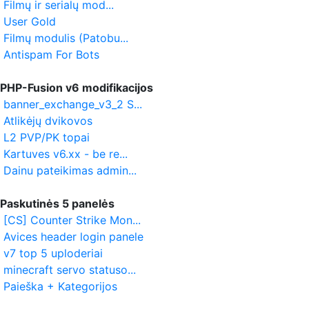
Filmų ir serialų mod...
User Gold
Filmų modulis (Patobu...
Antispam For Bots
PHP-Fusion v6 modifikacijos
banner_exchange_v3_2 S...
Atlikėjų dvikovos
L2 PVP/PK topai
Kartuves v6.xx - be re...
Dainu pateikimas admin...
Paskutinės 5 panelės
[CS] Counter Strike Mon...
Avices header login panele
v7 top 5 uploderiai
minecraft servo statuso...
Paieška + Kategorijos