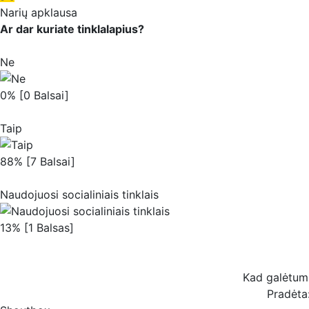
Narių apklausa
Ar dar kuriate tinklalapius?
Ne
0% [0 Balsai]
Taip
88% [7 Balsai]
Naudojuosi socialiniais tinklais
13% [1 Balsas]
Kad galėtum b
Pradėta