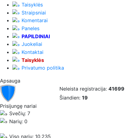
Taisyklės
Straipsniai
Komentarai
Paneles
PAPILDINIAI
Juokeliai
Kontaktai
Taisyklės
Privatumo politika
Apsauga
Neleista registracija:
41699
Šiandien:
19
Prisijungę nariai
Svečių: 7
Narių: 0
Viso narių: 10,235