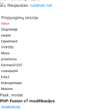
Naujausias:
ruslanas tuk
Prisijungimų istorija:
tabux
Zbigniew@
sanper
CepelinasX
VV91DD
Minus
priezilviciu
EdvinasG1337
rolandas94
Edis2
klubogerbejas
Miskinis
Pask. modai
PHP-Fusion v7 modifikacijos
Anekdotai