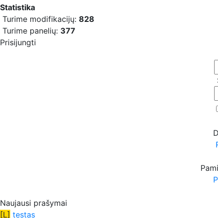
Statistika
Turime modifikacijų:
828
Turime panelių:
377
Prisijungti
D
Pami
P
Naujausi prašymai
[L]
testas