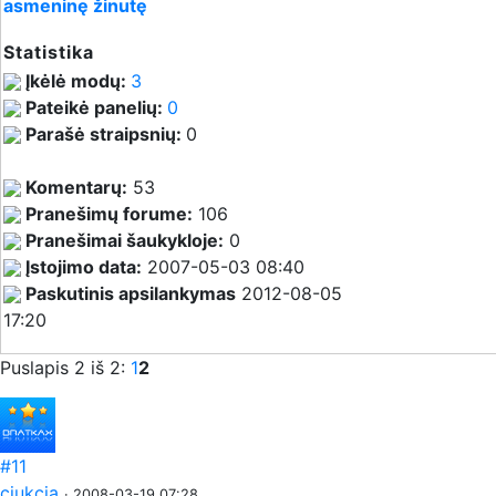
asmeninę žinutę
Statistika
Įkėlė modų:
3
Pateikė panelių:
0
Parašė straipsnių:
0
Komentarų:
53
Pranešimų forume:
106
Pranešimai šaukykloje:
0
Įstojimo data:
2007-05-03 08:40
Paskutinis apsilankymas
2012-08-05
17:20
Puslapis 2 iš 2:
1
2
#11
cjukcja
· 2008-03-19 07:28