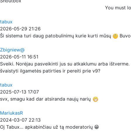
Shoutbox
You must lo
tabux
2026-05-29 21:26
Ši sistema turi daug patobulinimų kurie kurti mūsų
Buvo p
Zbigniew@
2026-05-11 16:51
Sveiki. Norėjau pasveikinti jus su atkaklumu arba ištverme. 
švaistyti ilgametės patirties ir pereiti prie v9?
tabux
2025-07-13 17:07
svx, smagu kad dar atsiranda naujų narių
MariukasR
2024-03-07 22:13
Oj Tabux… apkabinčiau už tą moderatorių 😁