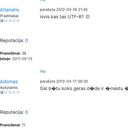
Altarietis
parašyta 2012-03-16 21:45
Pradinukas
isvis kas tas UTF-8? :D
Reputacija:
0
Pranešimai:
38
Įstojo:
2011-05-13
PM
Adomaz
parašyta 2012-03-17 06:30
Apšylantis
Gal b�tu koks geras d�de ir �mestu �
Reputacija:
0
Pranešimai:
71