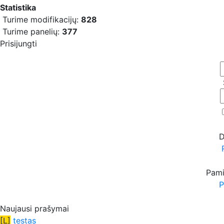
Statistika
Turime modifikacijų:
828
Turime panelių:
377
Prisijungti
D
Pami
P
Naujausi prašymai
[L]
testas