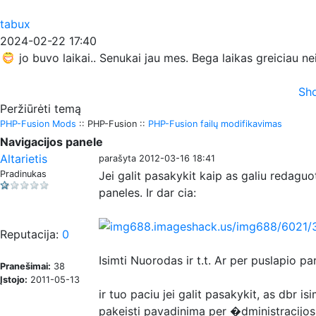
tabux
2024-02-22 17:40
jo buvo laikai.. Senukai jau mes. Bega laikas greiciau n
Sho
Peržiūrėti temą
PHP-Fusion Mods
:: PHP-Fusion ::
PHP-Fusion failų modifikavimas
Navigacijos panele
Altarietis
parašyta 2012-03-16 18:41
Pradinukas
Jei galit pasakykit kaip as galiu redaguo
paneles. Ir dar cia:
Reputacija:
0
Isimti Nuorodas ir t.t. Ar per puslapio pa
Pranešimai:
38
Įstojo:
2011-05-13
ir tuo paciu jei galit pasakykit, as dbr 
pakeisti pavadinima per �dministracijos 