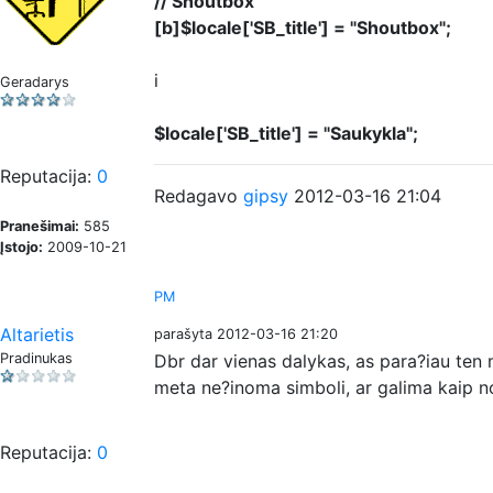
// Shoutbox
[b]$locale['SB_title'] = "Shoutbox";
i
Geradarys
$locale['SB_title'] = "Saukykla";
Reputacija:
0
Redagavo
gipsy
2012-03-16 21:04
Pranešimai:
585
Įstojo:
2009-10-21
PM
Altarietis
parašyta 2012-03-16 21:20
Pradinukas
Dbr dar vienas dalykas, as para?iau ten m
meta ne?inoma simboli, ar galima kaip nor
Reputacija:
0