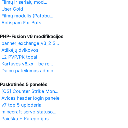
Filmų ir serialų mod...
User Gold
Filmų modulis (Patobu...
Antispam For Bots
PHP-Fusion v6 modifikacijos
banner_exchange_v3_2 S...
Atlikėjų dvikovos
L2 PVP/PK topai
Kartuves v6.xx - be re...
Dainu pateikimas admin...
Paskutinės 5 panelės
[CS] Counter Strike Mon...
Avices header login panele
v7 top 5 uploderiai
minecraft servo statuso...
Paieška + Kategorijos