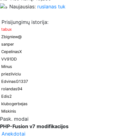
Naujausias:
ruslanas tuk
Prisijungimų istorija:
tabux
Zbigniew@
sanper
CepelinasX
VV91DD
Minus
priezilviciu
EdvinasG1337
rolandas94
Edis2
klubogerbejas
Miskinis
Pask. modai
PHP-Fusion v7 modifikacijos
Anekdotai