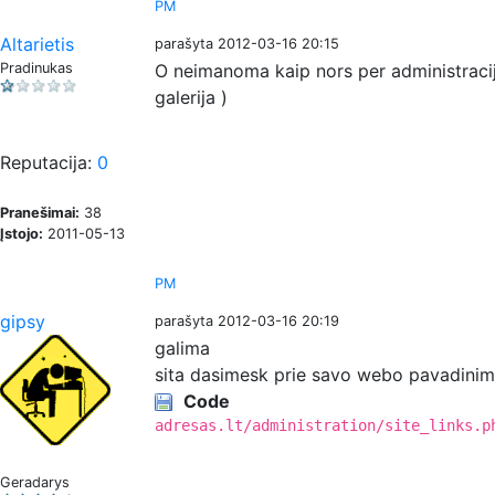
PM
Altarietis
parašyta 2012-03-16 20:15
Pradinukas
O neimanoma kaip nors per administracijo
galerija )
Reputacija:
0
Pranešimai:
38
Įstojo:
2011-05-13
PM
gipsy
parašyta 2012-03-16 20:19
galima
sita dasimesk prie savo webo pavadini
Code
adresas.lt/administration/site_links.p
Geradarys