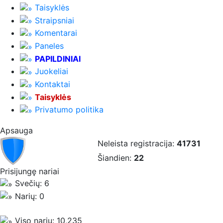
Taisyklės
Straipsniai
Komentarai
Paneles
PAPILDINIAI
Juokeliai
Kontaktai
Taisyklės
Privatumo politika
Apsauga
Neleista registracija:
41731
Šiandien:
22
Prisijungę nariai
Svečių: 6
Narių: 0
Viso narių: 10,235