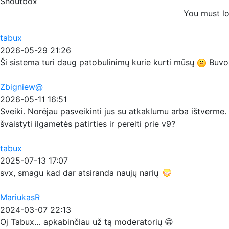
Shoutbox
You must lo
tabux
2026-05-29 21:26
Ši sistema turi daug patobulinimų kurie kurti mūsų
Buvo p
Zbigniew@
2026-05-11 16:51
Sveiki. Norėjau pasveikinti jus su atkaklumu arba ištverme. 
švaistyti ilgametės patirties ir pereiti prie v9?
tabux
2025-07-13 17:07
svx, smagu kad dar atsiranda naujų narių
MariukasR
2024-03-07 22:13
Oj Tabux… apkabinčiau už tą moderatorių 😁