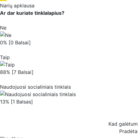
Narių apklausa
Ar dar kuriate tinklalapius?
Ne
0% [0 Balsai]
Taip
88% [7 Balsai]
Naudojuosi socialiniais tinklais
13% [1 Balsas]
Kad galėtum b
Pradėta