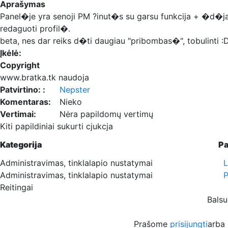
Aprašymas
Panel�je yra senoji PM ?inut�s su garsu funkcija + �d�
redaguoti profil�.
beta, nes dar reiks d�ti daugiau "pribombas�", tobulinti :
Įkėlė:
Copyright
www.bratka.tk naudoja
Patvirtino: :
Nepster
Komentaras:
Nieko
Vertimai:
Nėra papildomų vertimų
Kiti papildiniai sukurti cjukcja
Kategorija
Pa
Administravimas, tinklalapio nustatymai
L
Administravimas, tinklalapio nustatymai
P
Reitingai
Balsuo
Prašome
prisijungti
arba