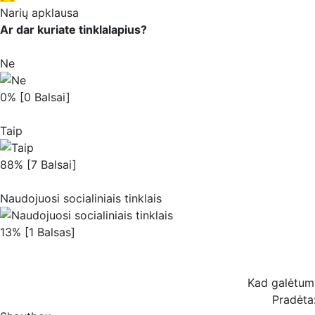
Narių apklausa
Ar dar kuriate tinklalapius?
Ne
0% [0 Balsai]
Taip
88% [7 Balsai]
Naudojuosi socialiniais tinklais
13% [1 Balsas]
Kad galėtum b
Pradėta