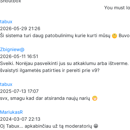
Shoutbox
You must lo
tabux
2026-05-29 21:26
Ši sistema turi daug patobulinimų kurie kurti mūsų
Buvo p
Zbigniew@
2026-05-11 16:51
Sveiki. Norėjau pasveikinti jus su atkaklumu arba ištverme. 
švaistyti ilgametės patirties ir pereiti prie v9?
tabux
2025-07-13 17:07
svx, smagu kad dar atsiranda naujų narių
MariukasR
2024-03-07 22:13
Oj Tabux… apkabinčiau už tą moderatorių 😁