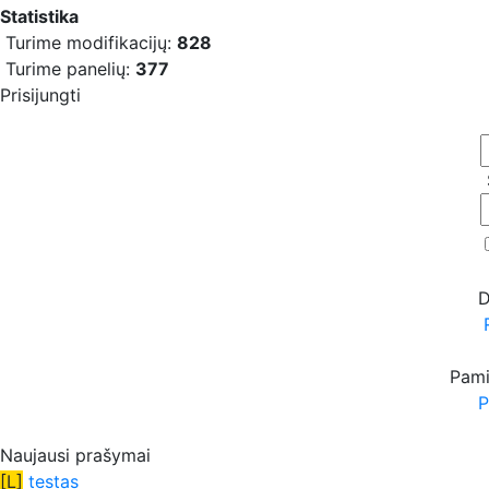
Statistika
Turime modifikacijų:
828
Turime panelių:
377
Prisijungti
D
Pami
P
Naujausi prašymai
[L]
testas