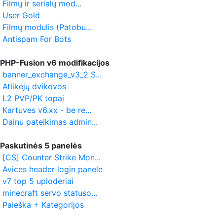
Filmų ir serialų mod...
User Gold
Filmų modulis (Patobu...
Antispam For Bots
PHP-Fusion v6 modifikacijos
banner_exchange_v3_2 S...
Atlikėjų dvikovos
L2 PVP/PK topai
Kartuves v6.xx - be re...
Dainu pateikimas admin...
Paskutinės 5 panelės
[CS] Counter Strike Mon...
Avices header login panele
v7 top 5 uploderiai
minecraft servo statuso...
Paieška + Kategorijos