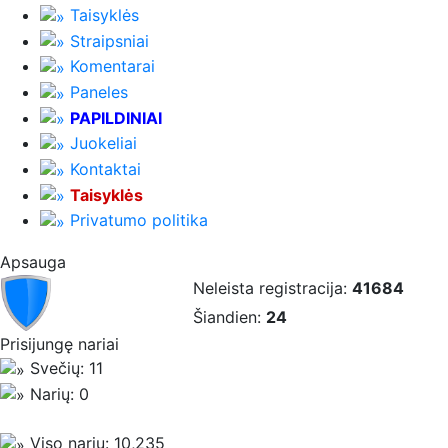
Taisyklės
Straipsniai
Komentarai
Paneles
PAPILDINIAI
Juokeliai
Kontaktai
Taisyklės
Privatumo politika
Apsauga
Neleista registracija:
41684
Šiandien:
24
Prisijungę nariai
Svečių: 11
Narių: 0
Viso narių: 10,235