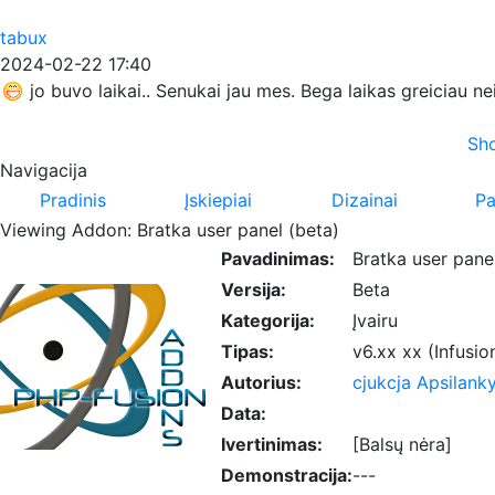
tabux
2024-02-22 17:40
jo buvo laikai.. Senukai jau mes. Bega laikas greiciau n
Sho
Navigacija
Pradinis
Įskiepiai
Dizainai
Pa
Viewing Addon: Bratka user panel (beta)
Pavadinimas:
Bratka user pane
Versija:
Beta
Kategorija:
Įvairu
Tipas:
v6.xx xx (Infusio
Autorius:
cjukcja
Apsilanky
Data:
Ivertinimas:
[Balsų nėra]
Demonstracija:
---