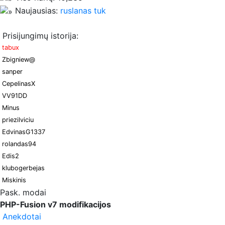
Naujausias:
ruslanas tuk
Prisijungimų istorija:
tabux
Zbigniew@
sanper
CepelinasX
VV91DD
Minus
priezilviciu
EdvinasG1337
rolandas94
Edis2
klubogerbejas
Miskinis
Pask. modai
PHP-Fusion v7 modifikacijos
Anekdotai