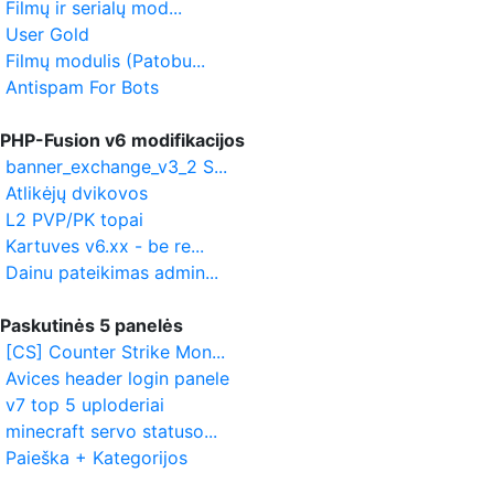
Filmų ir serialų mod...
User Gold
Filmų modulis (Patobu...
Antispam For Bots
PHP-Fusion v6 modifikacijos
banner_exchange_v3_2 S...
Atlikėjų dvikovos
L2 PVP/PK topai
Kartuves v6.xx - be re...
Dainu pateikimas admin...
Paskutinės 5 panelės
[CS] Counter Strike Mon...
Avices header login panele
v7 top 5 uploderiai
minecraft servo statuso...
Paieška + Kategorijos