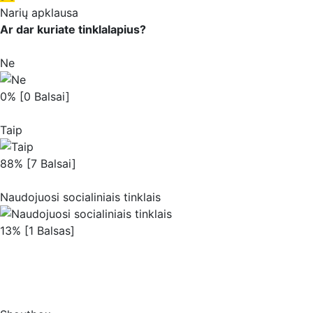
Narių apklausa
Ar dar kuriate tinklalapius?
Ne
0% [0 Balsai]
Taip
88% [7 Balsai]
Naudojuosi socialiniais tinklais
13% [1 Balsas]