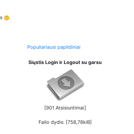
as
Populiariausi papildiniai
Siųstis Login ir Logout su garsu
[901 Atsisiuntimai]
Failo dydis: [758,78kiB]