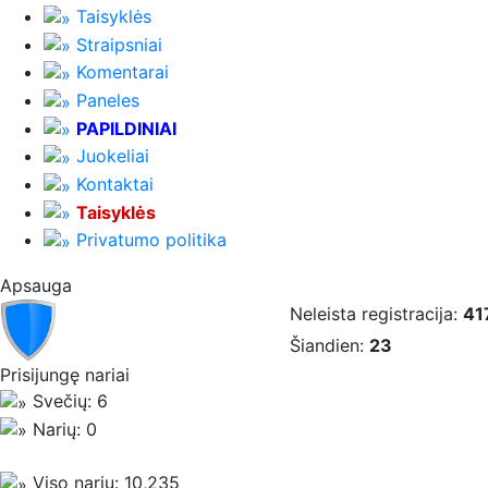
Taisyklės
Straipsniai
Komentarai
Paneles
PAPILDINIAI
Juokeliai
Kontaktai
Taisyklės
Privatumo politika
Apsauga
Neleista registracija:
41
Šiandien:
23
Prisijungę nariai
Svečių: 6
Narių: 0
Viso narių: 10,235