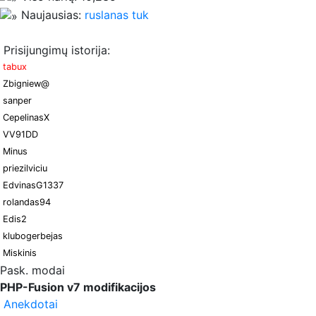
Naujausias:
ruslanas tuk
Prisijungimų istorija:
tabux
Zbigniew@
sanper
CepelinasX
VV91DD
Minus
priezilviciu
EdvinasG1337
rolandas94
Edis2
klubogerbejas
Miskinis
Pask. modai
PHP-Fusion v7 modifikacijos
Anekdotai