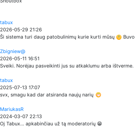
Shoutbox
tabux
2026-05-29 21:26
Ši sistema turi daug patobulinimų kurie kurti mūsų
Buvo p
Zbigniew@
2026-05-11 16:51
Sveiki. Norėjau pasveikinti jus su atkaklumu arba ištverme. T
tabux
2025-07-13 17:07
svx, smagu kad dar atsiranda naujų narių
MariukasR
2024-03-07 22:13
Oj Tabux… apkabinčiau už tą moderatorių 😁