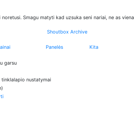
ei noretusi. Smagu matyti kad uzsuka seni nariai, ne as vien
Shoutbox Archive
ainai
Panelės
Kita
su garsu
 tinklalapio nustatymai
n)
ti