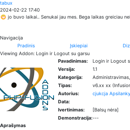
tabux
2024-02-22 17:40
jo buvo laikai.. Senukai jau mes. Bega laikas greiciau n
Navigacija
Pradinis
Įskiepiai
Diz
Viewing Addon: Login ir Logout su garsu
Pavadinimas:
Login ir Logout 
Versija:
1.1
Kategorija:
Administravimas,
Tipas:
v6.xx xx (Infusio
Autorius:
cjukcja
Apsilanky
Data:
Ivertinimas:
[Balsų nėra]
Demonstracija:
---
Aprašymas