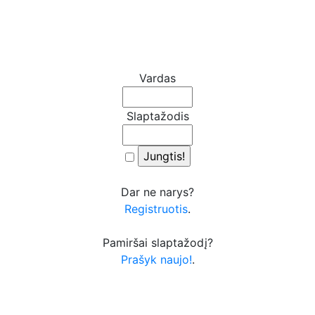
Vardas
Slaptažodis
Dar ne narys?
Registruotis
.
Pamiršai slaptažodį?
Prašyk naujo!
.