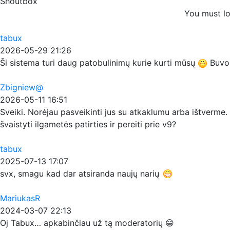
Shoutbox
You must lo
tabux
2026-05-29 21:26
Ši sistema turi daug patobulinimų kurie kurti mūsų
Buvo p
Zbigniew@
2026-05-11 16:51
Sveiki. Norėjau pasveikinti jus su atkaklumu arba ištverme. 
švaistyti ilgametės patirties ir pereiti prie v9?
tabux
2025-07-13 17:07
svx, smagu kad dar atsiranda naujų narių
MariukasR
2024-03-07 22:13
Oj Tabux… apkabinčiau už tą moderatorių 😁