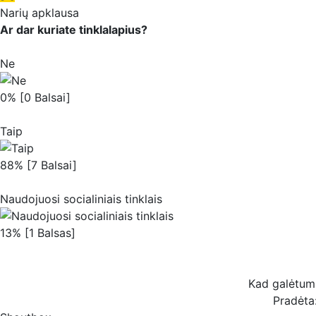
Narių apklausa
Ar dar kuriate tinklalapius?
Ne
0% [0 Balsai]
Taip
88% [7 Balsai]
Naudojuosi socialiniais tinklais
13% [1 Balsas]
Kad galėtum b
Pradėta