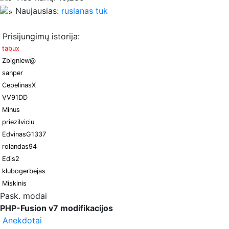
Naujausias:
ruslanas tuk
Prisijungimų istorija:
tabux
Zbigniew@
sanper
CepelinasX
VV91DD
Minus
priezilviciu
EdvinasG1337
rolandas94
Edis2
klubogerbejas
Miskinis
Pask. modai
PHP-Fusion v7 modifikacijos
Anekdotai