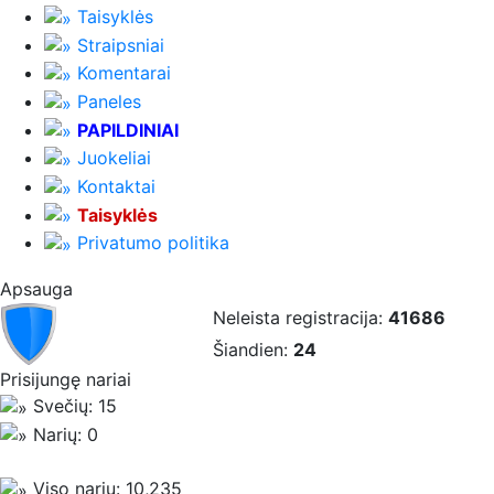
Taisyklės
Straipsniai
Komentarai
Paneles
PAPILDINIAI
Juokeliai
Kontaktai
Taisyklės
Privatumo politika
Apsauga
Neleista registracija:
41686
Šiandien:
24
Prisijungę nariai
Svečių: 15
Narių: 0
Viso narių: 10,235