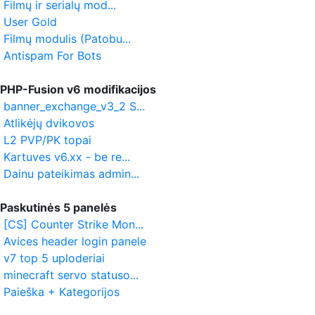
Filmų ir serialų mod...
User Gold
Filmų modulis (Patobu...
Antispam For Bots
PHP-Fusion v6 modifikacijos
banner_exchange_v3_2 S...
Atlikėjų dvikovos
L2 PVP/PK topai
Kartuves v6.xx - be re...
Dainu pateikimas admin...
Paskutinės 5 panelės
[CS] Counter Strike Mon...
Avices header login panele
v7 top 5 uploderiai
minecraft servo statuso...
Paieška + Kategorijos