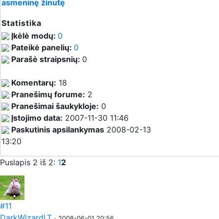
asmeninę žinutę
Statistika
Įkėlė modų:
0
Pateikė panelių:
0
Parašė straipsnių:
0
Komentarų:
18
Pranešimų forume:
2
Pranešimai šaukykloje:
0
Įstojimo data:
2007-11-30 11:46
Paskutinis apsilankymas
2008-02-13
13:20
Puslapis 2 iš 2:
1
2
#11
DarkWizardLT
· 2008-06-01 20:56