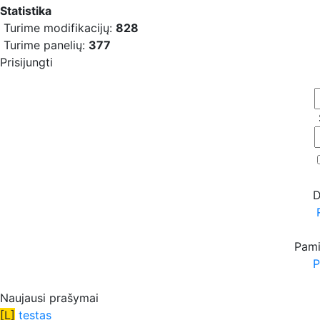
Statistika
Turime modifikacijų:
828
Turime panelių:
377
Prisijungti
D
Pami
P
Naujausi prašymai
[L]
testas