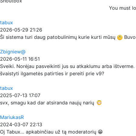
Shoutbox
You must lo
tabux
2026-05-29 21:26
Ši sistema turi daug patobulinimų kurie kurti mūsų
Buvo p
Zbigniew@
2026-05-11 16:51
Sveiki. Norėjau pasveikinti jus su atkaklumu arba ištverme. 
švaistyti ilgametės patirties ir pereiti prie v9?
tabux
2025-07-13 17:07
svx, smagu kad dar atsiranda naujų narių
MariukasR
2024-03-07 22:13
Oj Tabux… apkabinčiau už tą moderatorių 😁