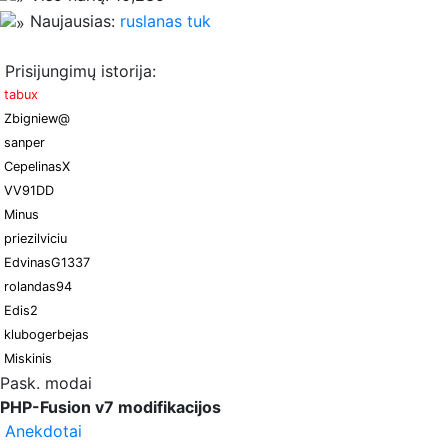
Naujausias:
ruslanas tuk
Prisijungimų istorija:
tabux
Zbigniew@
sanper
CepelinasX
VV91DD
Minus
priezilviciu
EdvinasG1337
rolandas94
Edis2
klubogerbejas
Miskinis
Pask. modai
PHP-Fusion v7 modifikacijos
Anekdotai