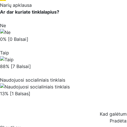
Narių apklausa
Ar dar kuriate tinklalapius?
Ne
0% [0 Balsai]
Taip
88% [7 Balsai]
Naudojuosi socialiniais tinklais
13% [1 Balsas]
Kad galėtum b
Pradėta