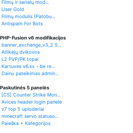
Filmų ir serialų mod...
User Gold
Filmų modulis (Patobu...
Antispam For Bots
PHP-Fusion v6 modifikacijos
banner_exchange_v3_2 S...
Atlikėjų dvikovos
L2 PVP/PK topai
Kartuves v6.xx - be re...
Dainu pateikimas admin...
Paskutinės 5 panelės
[CS] Counter Strike Mon...
Avices header login panele
v7 top 5 uploderiai
minecraft servo statuso...
Paieška + Kategorijos