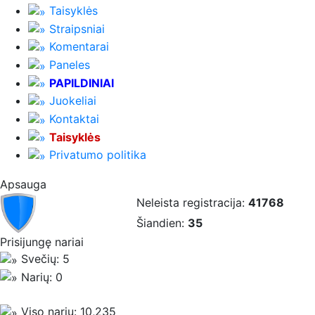
Taisyklės
Straipsniai
Komentarai
Paneles
PAPILDINIAI
Juokeliai
Kontaktai
Taisyklės
Privatumo politika
Apsauga
Neleista registracija:
41768
Šiandien:
35
Prisijungę nariai
Svečių: 5
Narių: 0
Viso narių: 10,235