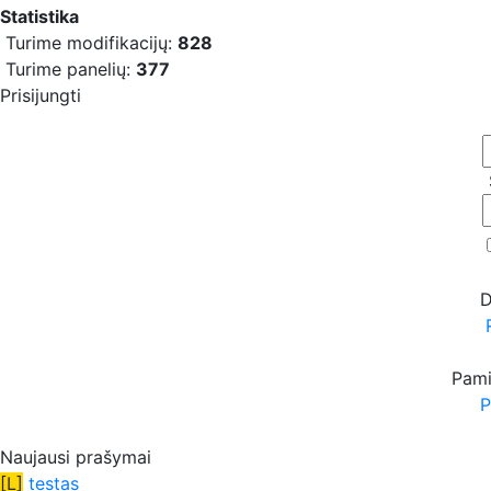
Statistika
Turime modifikacijų:
828
Turime panelių:
377
Prisijungti
D
Pami
P
Naujausi prašymai
[L]
testas