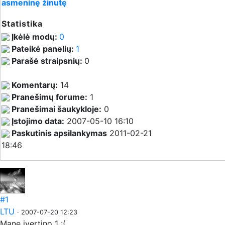
asmeninę žinutę
Statistika
Įkėlė modų:
0
Pateikė panelių:
1
Parašė straipsnių:
0
Komentarų:
14
Pranešimų forume:
1
Pranešimai šaukykloje:
0
Įstojimo data:
2007-05-10 16:10
Paskutinis apsilankymas
2011-02-21
18:46
#1
LTU
· 2007-07-20 12:23
Mane ivertino 1 :(