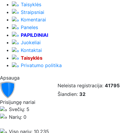
Taisyklės
Straipsniai
Komentarai
Paneles
PAPILDINIAI
Juokeliai
Kontaktai
Taisyklės
Privatumo politika
Apsauga
Neleista registracija:
41795
Šiandien:
32
Prisijungę nariai
Svečių: 5
Narių: 0
Viso narių: 10,235