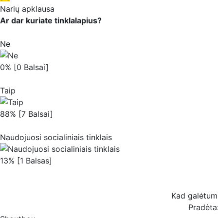
Narių apklausa
Ar dar kuriate tinklalapius?
Ne
0% [0 Balsai]
Taip
88% [7 Balsai]
Naudojuosi socialiniais tinklais
13% [1 Balsas]
Kad galėtum b
Pradėta