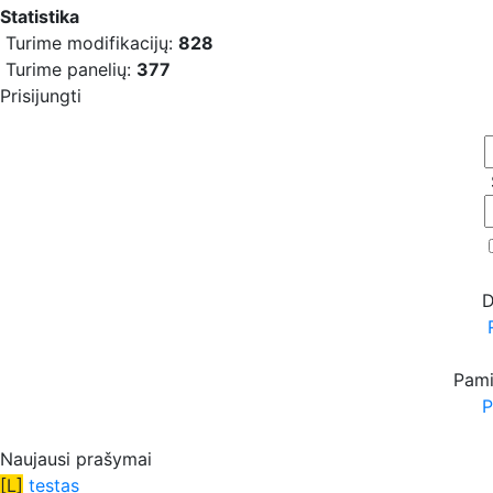
Statistika
Turime modifikacijų:
828
Turime panelių:
377
Prisijungti
D
Pami
P
Naujausi prašymai
[L]
testas