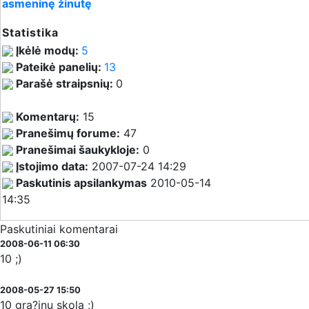
asmeninę žinutę
Statistika
Įkėlė modų:
5
Pateikė panelių:
13
Parašė straipsnių:
0
Komentarų:
15
Pranešimų forume:
47
Pranešimai šaukykloje:
0
Įstojimo data:
2007-07-24 14:29
Paskutinis apsilankymas
2010-05-14
14:35
Paskutiniai komentarai
2008-06-11 06:30
10 ;)
2008-05-27 15:50
10 gra?inu skola ;)