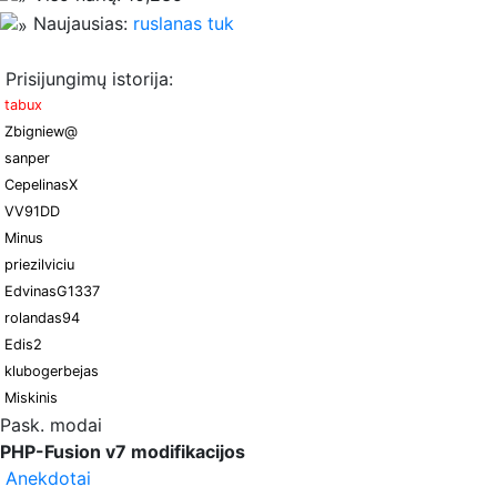
Naujausias:
ruslanas tuk
Prisijungimų istorija:
tabux
Zbigniew@
sanper
CepelinasX
VV91DD
Minus
priezilviciu
EdvinasG1337
rolandas94
Edis2
klubogerbejas
Miskinis
Pask. modai
PHP-Fusion v7 modifikacijos
Anekdotai