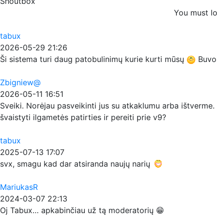
Shoutbox
You must lo
tabux
2026-05-29 21:26
Ši sistema turi daug patobulinimų kurie kurti mūsų
Buvo p
Zbigniew@
2026-05-11 16:51
Sveiki. Norėjau pasveikinti jus su atkaklumu arba ištverme. 
švaistyti ilgametės patirties ir pereiti prie v9?
tabux
2025-07-13 17:07
svx, smagu kad dar atsiranda naujų narių
MariukasR
2024-03-07 22:13
Oj Tabux… apkabinčiau už tą moderatorių 😁