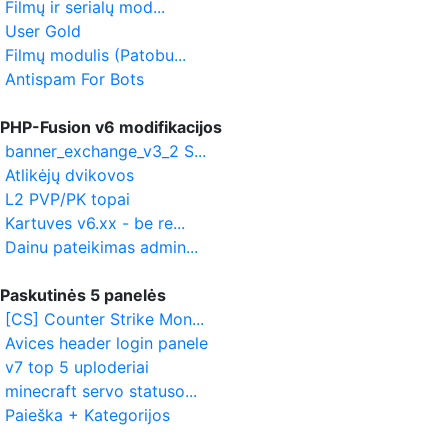
Filmų ir serialų mod...
User Gold
Filmų modulis (Patobu...
Antispam For Bots
PHP-Fusion v6 modifikacijos
banner_exchange_v3_2 S...
Atlikėjų dvikovos
L2 PVP/PK topai
Kartuves v6.xx - be re...
Dainu pateikimas admin...
Paskutinės 5 panelės
[CS] Counter Strike Mon...
Avices header login panele
v7 top 5 uploderiai
minecraft servo statuso...
Paieška + Kategorijos